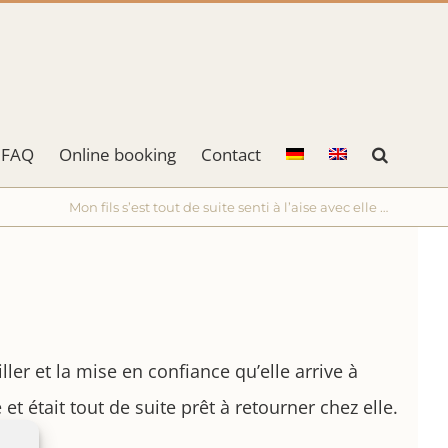
FAQ
Online booking
Contact
Mon fils s’est tout de suite senti à l’aise avec elle …
ller et la mise en confiance qu’elle arrive à
 et était tout de suite prêt à retourner chez elle.