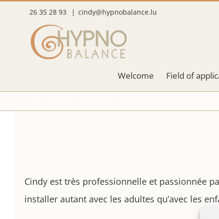
Skip
26 35 28 93
|
cindy@hypnobalance.lu
to
content
Welcome
Field of appli
Home
Erfahrungen
Kinder-MindTV
Mon fils s’est tout de suite senti à l’aise
Cindy est très professionnelle et passionnée par 
installer autant avec les adultes qu’avec les enfa