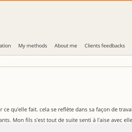
cation
My methods
About me
Clients feedbacks
 avec elle …
ce qu’elle fait. cela se reflète dans sa façon de travai
nts. Mon fils s’est tout de suite senti à l’aise avec elle