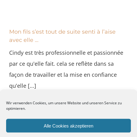
Mon fils s’est tout de suite senti à l’aise
avec elle …
Cindy est très professionnelle et passionnée
par ce qu'elle fait. cela se reflète dans sa
façon de travailler et la mise en confiance
qu'elle [...]
Wir verwenden Cookies, um unsere Website und unseren Service zu
optimieren.
Eisen Jong haat grouss Prüfungsangscht …
Alle Cookies akzeptieren
Mir hun d'Cindy opgesicht well eisen Jong