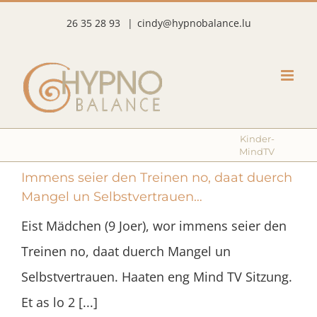
Skip
26 35 28 93
|
cindy@hypnobalance.lu
to
content
Kinder-
MindTV
Immens seier den Treinen no, daat duerch
Mangel un Selbstvertrauen…
Eist Mädchen (9 Joer), wor immens seier den
Treinen no, daat duerch Mangel un
Selbstvertrauen. Haaten eng Mind TV Sitzung.
Et as lo 2 [...]