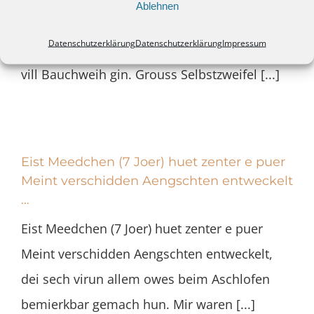
Ablehnen
grouss Prüfungsangscht haat. Haptsächlech
Datenschutzerklärung
Datenschutzerklärung
Impressum
Mathe huet him vill Nuechten ouni Schlof an
vill Bauchweih gin. Grouss Selbstzweifel [...]
Eist Meedchen (7 Joer) huet zenter e puer
Meint verschidden Aengschten entweckelt
…
Eist Meedchen (7 Joer) huet zenter e puer
Meint verschidden Aengschten entweckelt,
dei sech virun allem owes beim Aschlofen
bemierkbar gemach hun. Mir waren [...]