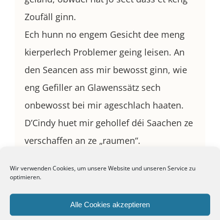
Zoufäll ginn.
Ech hunn no engem Gesicht dee meng
kierperlech Problemer geing leisen. An
den Seancen ass mir bewosst ginn, wie
eng Gefiller an Glawenssätz sech
onbewosst bei mir ageschlach haaten.
D’Cindy huet mir gehollef déi Saachen ze
verschaffen an ze „raumen“.
Den HypnoBirthing huet mir spéider bei
Wir verwenden Cookies, um unsere Website und unseren Service zu
der Gebuert gehollef roueg ze bleiwen,
optimieren.
och dun nach, wéi Komplikatiounen
Alle Cookies akzeptieren
komm sinn mat denen mir natirlech net