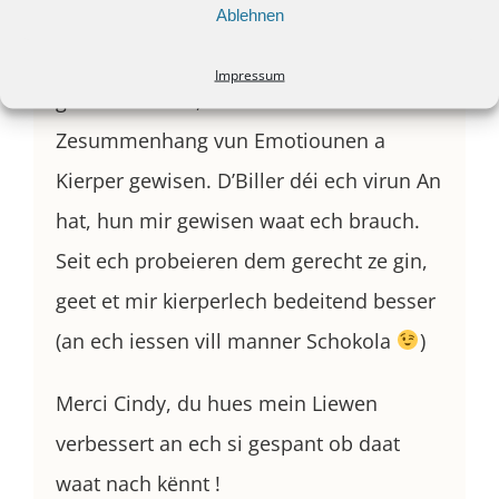
Ablehnen
gerechend haaten.
D’Hypnose, déi ech firu kuerzem
Impressum
gemaach hunn, huet mir nachemol den
Zesummenhang vun Emotiounen a
Kierper gewisen. D’Biller déi ech virun An
hat, hun mir gewisen waat ech brauch.
Seit ech probeieren dem gerecht ze gin,
geet et mir kierperlech bedeitend besser
(an ech iessen vill manner Schokola
)
Merci Cindy, du hues mein Liewen
verbessert an ech si gespant ob daat
waat nach kënnt !