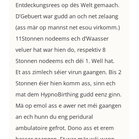
Entdeckungsrees op dës Welt gemaach.
D’Gebuert war gudd an och net zelaang
(ass mär op mannst net esou virkomm.)
11Stonnen nodeems ech d’Waasser
veluer hat war hien do, respektiv 8
Stonnen nodeems ech déi 1. Well hat.
Et ass zimlech séier virun gaangen. Bis 2
Stonnen éier hien komm ass, sinn ech
mat dem HypnoBirthing gudd eenz ginn.
Mä op emol ass e awer net méi gaangen
an ech hunn du eng peridural
ambulatoire gefrot. Dono ass et erem
besser gaangen. Et war mär wéi wann