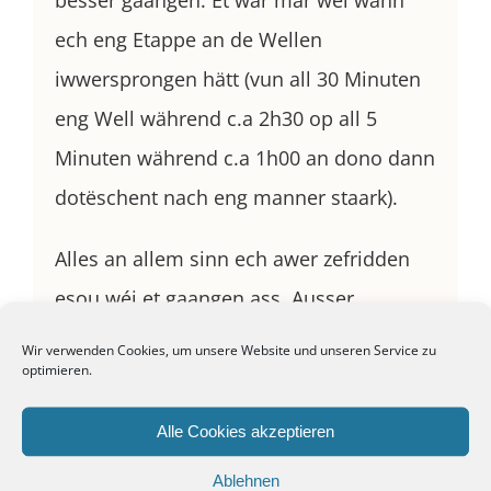
ech eng Etappe an de Wellen
iwwersprongen hätt (vun all 30 Minuten
eng Well während c.a 2h30 op all 5
Minuten während c.a 1h00 an dono dann
dotëschent nach eng manner staark).
Alles an allem sinn ech awer zefridden
esou wéi et gaangen ass. Ausser
d’Middegkeet an nach Problemer beim
Wir verwenden Cookies, um unsere Website und unseren Service zu
optimieren.
goen déi 1. Deeg ass et mär direkt
zimlech gudd gaangen an ech hunn vun
Alle Cookies akzeptieren
deem Babyblues och näicht gespuert. Et
Ablehnen