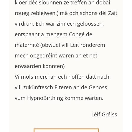
kloer décisiounnen ze treffen an dobäi
roueg zebleiwen.) mä och schons déi Zäit
virdrun. Ech war zimlech geloossen,
entspaant a mengem Congé de
maternité (obwuel vill Leit ronderem
mech opgedréint waren an et net
erwaarden konnten)
Vilmols merci an ech hoffen datt nach
vill zukünftesch Elteren an de Genoss
vum HypnoBirthing komme wärten.
Léif Gréiss