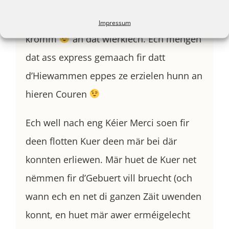
ass mär deen 3. Dag super gaangen.
D’Bild a mengem Zemmer hung awer
Impressum
kromm
an dat wierklech. Ech mengen
dat ass express gemaach fir datt
d’Hiewammen eppes ze erzielen hunn an
hieren Couren
Ech well nach eng Kéier Merci soen fir
deen flotten Kuer deen mär bei där
konnten erliewen. Mär huet de Kuer net
nëmmen fir d’Gebuert vill bruecht (och
wann ech en net di ganzen Zäit uwenden
konnt, en huet mär awer erméigelecht