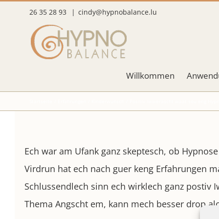
Skip
26 35 28 93
|
cindy@hypnobalance.lu
to
content
Willkommen
Anwendu
Startseite
Erfahrungen
Kinderwunsch
Positiv iwwerascht waat sou eng Hy
Ech war am Ufank ganz skeptesch, ob Hypnose 
Virdrun hat ech nach guer keng Erfahrungen m
Schlussendlech sinn ech wirklech ganz postiv
Thema Angscht em, kann mech besser drop aloos