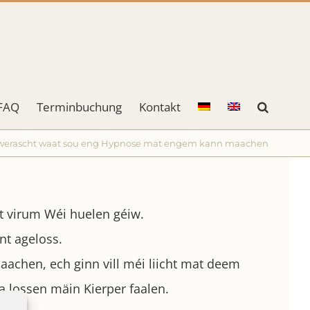
FAQ
Terminbuchung
Kontakt
wwerascht waat sou eng Hypnose mat engem kann maachen
t virum Wéi huelen géiw.
t ageloss.
chen, ech ginn vill méi liicht mat deem
 lossen mäin Kierper faalen.