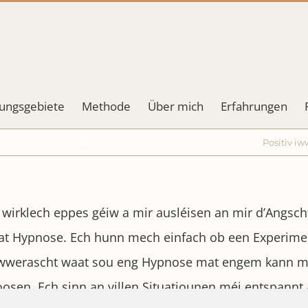
ngsgebiete
Methode
Über mich
Erfahrungen
Positiv i
pnose mat engem kann maachen
wirklech eppes géiw a mir ausléisen an mir d’Angsch
at Hypnose. Ech hunn mech einfach ob een Experimen
 Iwwerascht waat sou eng Hypnose mat engem kann maa
en. Ech sinn an villen Situatiounen méi entspannt a